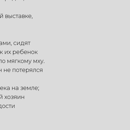
 выставке,
ами, сидят
к их ребенок
по мягкому мху.
 не потерялся
ека на земле;
й хозяин
дости