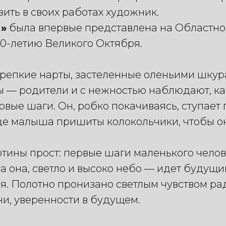
зить в своих работах художник.
я»
была впервые представлена на Областной
0-летию Великого Октября.
крепкие нарты, застеленные оленьими шкур
 — родители и с нежностью наблюдают, ка
рвые шаги. Он, робко покачиваясь, ступает 
це малыша пришиты колокольчики, чтобы он
тины прост: первые шаги маленького челов
а она, светло и высоко небо — идет будущи
я. Полотно пронизано светлым чувством ра
и, уверенности в будущем.