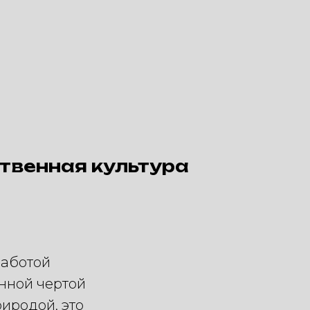
твенная культура
работой
енной чертой
риродой, это