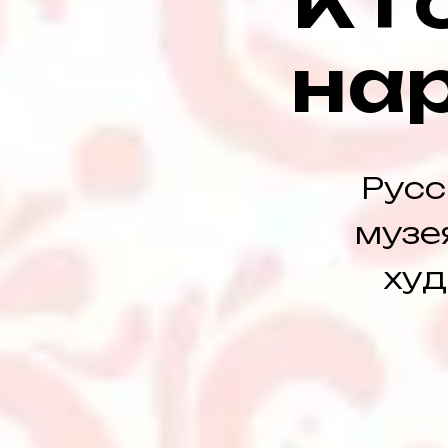
К г
на
Русс
музе
худ