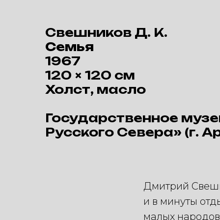
Свешников Д. К.
Семья
1967
120 × 120 см
Холст, масло
Государственное музе
Русского Севера» (г. А
Дмитрий Свешн
и в минуты отд
малых народов 