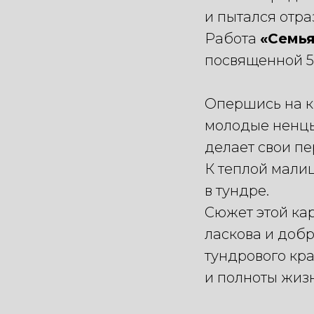
и пытался отра
Работа
«Семь
посвященной 5
​Опершись на 
молодые ненцы
делает свои пе
К теплой мали
в тундре.
Сюжет этой кар
ласкова и добр
тундрового кра
и полноты жизн