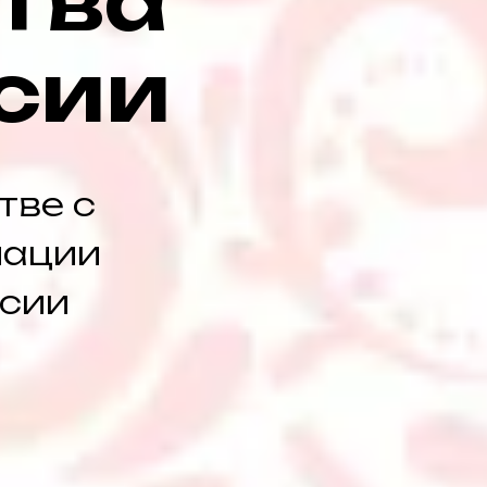
ства
сии
тве с
иации
ссии