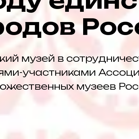
оду един
родов Рос
кий музей в сотрудничес
ями-участниками Ассоц
ожественных музеев Ро