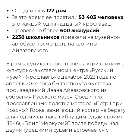
Она длилась
122 дня
За это время ее посетили
53 403 человека
,
это каждый одиннадцатый ярославец
Проведено более
600 экскурсий
2238 школьников
приехали на музейном
автобусе посмотреть на картины
Айвазовского
В рамках уникального проекта «Три стихии» в
культурно-выставочном центре «Русский
музей - Ярославль» с декабря 2023 года по
апрель 2024 года была открыта выставка
произведений Ивана Айвазовского из
собрания Русского музея. Среди них —
прославленные полотна мастера: «Петр I при
Красной Горке, зажигающий костер на берегу
для подачи сигнала гибнущим судам своим»
(1846), «Бриг “Меркурий” после победы над
двумя турецкими судами встречается с