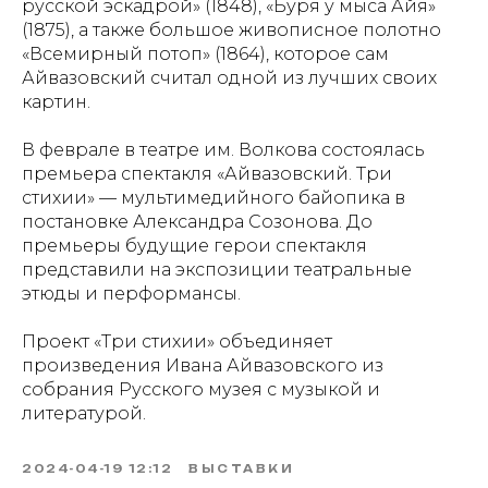
русской эскадрой» (1848), «Буря у мыса Айя»
(1875), а также большое живописное полотно
«Всемирный потоп» (1864), которое сам
Айвазовский считал одной из лучших своих
картин.
В феврале в театре им. Волкова состоялась
премьера спектакля «Айвазовский. Три
стихии» — мультимедийного байопика в
постановке Александра Созонова. До
премьеры будущие герои спектакля
представили на экспозиции театральные
этюды и перформансы.
Проект «Три стихии» объединяет
произведения Ивана Айвазовского из
собрания Русского музея с музыкой и
литературой.
2024-04-19 12:12
ВЫСТАВКИ